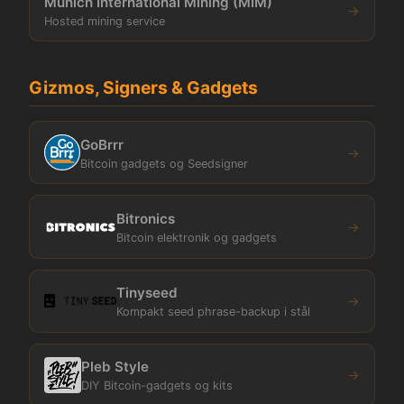
Munich International Mining (MIM)
→
Hosted mining service
Gizmos, Signers & Gadgets
GoBrrr
→
Bitcoin gadgets og Seedsigner
Bitronics
→
Bitcoin elektronik og gadgets
Tinyseed
→
Kompakt seed phrase-backup i stål
Pleb Style
→
DIY Bitcoin-gadgets og kits