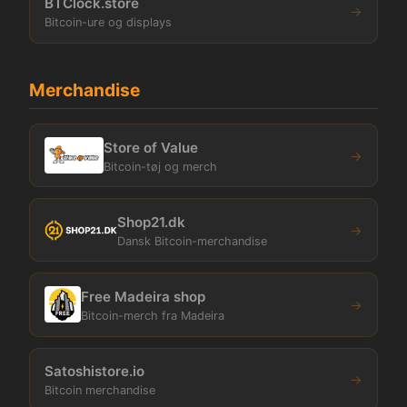
BTClock.store
→
Bitcoin-ure og displays
Merchandise
Store of Value
→
Bitcoin-tøj og merch
Shop21.dk
→
Dansk Bitcoin-merchandise
Free Madeira shop
→
Bitcoin-merch fra Madeira
Satoshistore.io
→
Bitcoin merchandise