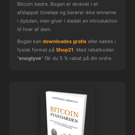
Bitcoin bedre. Bogen er skrevet i et
afslappet toneleje og berører ikke emnerne
i dybden, men giver i stedet en introduktion
til hver af dem.
Bogen kan
downloades gratis
eller købes i
fysisk format på
Shop21
. Med rabatkoden
"
enogtyve
" får du 5 % rabat på din ordre.