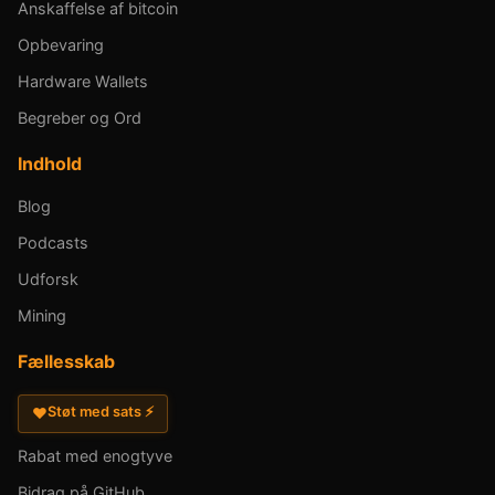
Anskaffelse af bitcoin
Opbevaring
Hardware Wallets
Begreber og Ord
Indhold
Blog
Podcasts
Udforsk
Mining
Fællesskab
Støt med sats ⚡
♥
Rabat med enogtyve
Bidrag på GitHub